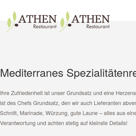
Links
Zur
überspringen
primären
Toggle
Navigation
springen
Zum
Inhalt
springen
Mediterranes Spezialitätenr
Ihre Zufriedenheit ist unser Grundsatz und eine Herzen
ist des Chefs Grundsatz, den wir auch Lieferanten abv
Schnitt, Marinade, Würzung, gute Laune – alles aus ein
Verantwortung und achten stetig auf kleinste Details!