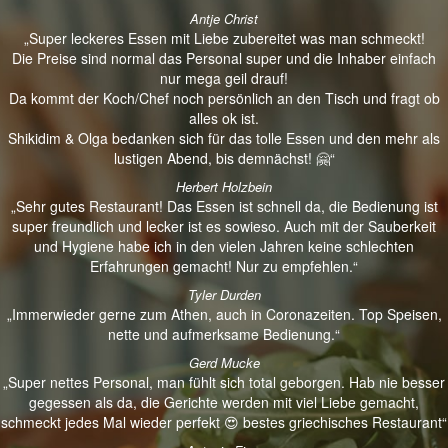
Antje Christ
„Super leckeres Essen mit Liebe zubereitet was man schmeckt!
Die Preise sind normal das Personal super und die Inhaber einfach
nur mega geil drauf!
Da kommt der Koch/Chef noch persönlich an den Tisch und fragt ob
alles ok ist.
Shikidim & Olga bedanken sich für das tolle Essen und den mehr als
lustigen Abend, bis demnächst! 🤗“
Herbert Holzbein
„Sehr gutes Restaurant! Das Essen ist schnell da, die Bedienung ist
super freundlich und lecker ist es sowieso. Auch mit der Sauberkeit
und Hygiene habe ich in den vielen Jahren keine schlechten
Erfahrungen gemacht! Nur zu empfehlen.“
Tyler Durden
„Immerwieder gerne zum Athen, auch in Coronazeiten. Top Speisen,
nette und aufmerksame Bedienung.“
Gerd Mucke
„Super nettes Personal, man fühlt sich total geborgen. Hab nie besser
gegessen als da, die Gerichte werden mit viel Liebe gemacht,
schmeckt jedes Mal wieder perfekt 😍 bestes griechisches Restaurant“